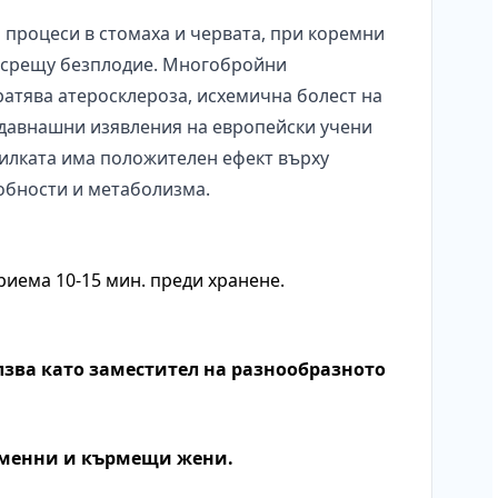
 процеси в стомаха и червата, при коремни
и срещу безплодие. Многобройни
ратява атеросклероза, исхемична болест на
тдавнашни изявления на европейски учени
Билката има положителен ефект върху
обности и метаболизма.
риема 10-15 мин. преди хранене.
лзва като заместител на разнообразното
ременни и кърмещи жени.