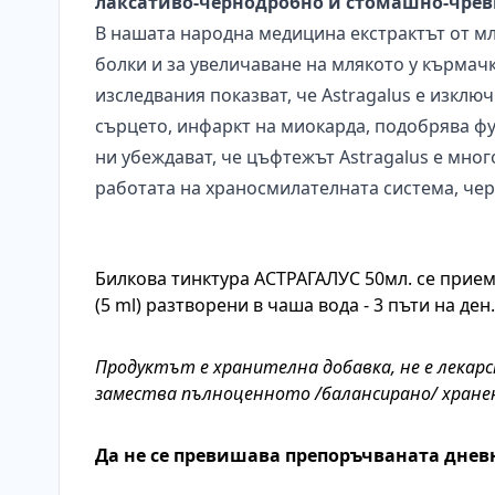
лаксативо-чернодробно и стомашно-чрев
В нашата народна медицина екстрактът от м
болки и за увеличаване на млякото у кърма
изследвания показват, че Astragalus е изкл
сърцето, инфаркт на миокарда, подобрява ф
ни убеждават, че цъфтежът Astragalus е мно
работата на храносмилателната система, че
Билкова тинктура АСТРАГАЛУС 50мл. се прием
(5 ml) разтворени в чаша вода - 3 пъти на ден
Продуктът е хранителна добавка, не е лекарс
замества пълноценното /балансирано/ хране
Да не се превишава препоръчваната днев