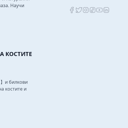
аза. Научи
А КОСТИТЕ
и 】и билкови
на костите и