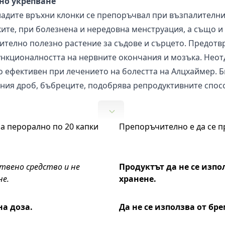
но укрепване
ладите връхни клонки се препоръчвал при възпалителни
чките, при болезнена и нередовна менструация, а също 
ючително полезно растение за съдове и сърцето. Предотв
ункционалността на нервните окончания и мозъка. Нео
го ефективен при лечението на болестта на Алцхаймер. 
рния дроб, бъбреците, подобрява репродуктивните спос
а перорално по 20 капки
Препоръчително е да се п
.
твено средство и не
Продуктът да не се изпо
не.
хранене.
на доза.
Да не се използва от б