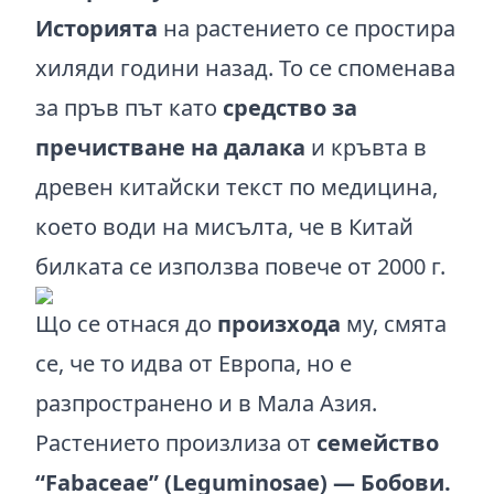
Историята
на растението се простира
хиляди години назад. То се споменава
за пръв път като
средство за
пречистване на далака
и кръвта в
древен китайски текст по медицина,
което води на мисълта, че в Китай
билката се използва повече от 2000 г.
Що се отнася до
произхода
му, смята
се, че то идва от Европа, но е
разпространено и в Мала Азия.
Растението произлиза от
семeйство
“Fabaceae” (Leguminosae) — Бобови.