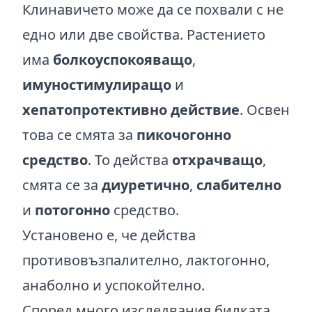
Клинавичето може да се похвали с не
едно или две свойства. Растението
има
болкоуспокояващо
,
имуностимулиращо
и
хепатопротективно действие
. Освен
това се смята за
пикочогонно
средство
. То действа
отхрачващо
,
смята се за
диуретично
,
слабително
и
потогонно
средство.
Установено е, че действа
противовъзпалително, лактогонно,
анаболно и успокойтелно.
Според много изследвания билката