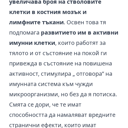
увеличава броя на стволовите
клетки в костния мозък и
лимфните тъкани
. Освен това тя
подпомага
развитието им в активни
имунни клетки
, които работят за
тялото и от състояние на покой ги
привежда в състояние на повишена
активност, стимулира „ отговора” на
имунната система към чужди
микроорганизми, но без да я потиска.
Смята се дори, че те имат
способността да намаляват вредните
странични ефекти, които имат