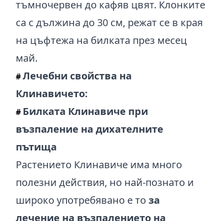
тъмночервен до кафяв цвят. Клонките
са с дължина до 30 см, режат се в края
на цъфтежа на билката през месец
май.
Лечебни свойства на
#
Клинавичето:
Билката Клинавиче при
#
възпаление на дихателните
пътища
Растението Клинавиче има много
полезни действия, но най-познато и
широко употребявано е то
за
лечение на възпалението на