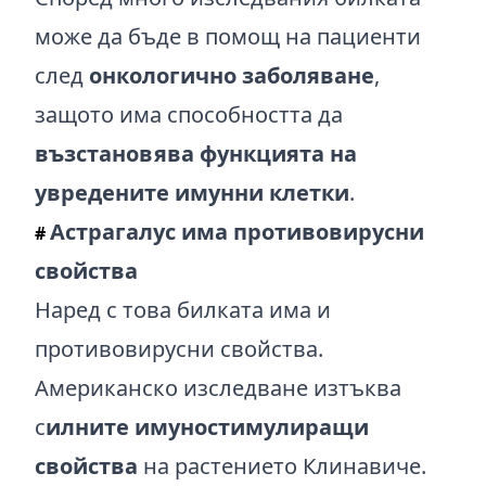
може да бъде в помощ на пациенти
след
онкологично заболяване
,
защото има способността да
възстановява функцията на
увредените имунни клетки
.
Астрагалус има противовирусни
#
свойства
Наред с това билката има и
противовирусни свойства.
Американско изследване изтъква
с
илните имуностимулиращи
свойства
на растението Клинавиче.