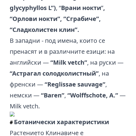
glycyphyllos L”)
, “
Врани нокти
”
,
“Орлови нокти”, ”Сграбиче”,
“Сладколистен клин”.
В западни - под имена, които се
пренасят и в различните езици: на
английски —
“Milk vetch”
, на руски —
“Астрагал солодколистный”
, на
френски —
“Reglissae sauvage”
,
немски —
“Baren”
,
“Wolffschote, A.”
—
Milk vetch.
Ботанически характеристики
#
Растението Клинавиче е