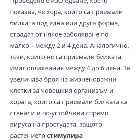
Проведено е изследване, което
показва, че хора, които са приемали
билката под една или друга форма,
страдат от някое заболяване по-
малко – между 2 и 4 дена. Аналогично,
тези, които не са приемали билката,
имат оплаквания между 4 до 6 дена. Тя
увеличава броя на жизненоважни
клетки за човешкия организъм и
хората, които са приемали билката са
станали и по-устойчиви спрямо
вируса на простудата, защото
растението
стимулира