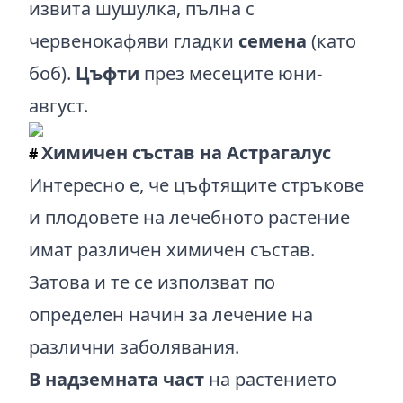
извита шушулка, пълна с
червенокафяви гладки
семена
(като
боб).
Цъфти
през месеците юни-
август.
Химичен състав на Астрагалус
#
Интересно е, че цъфтящите стръкове
и плодовете на лечебното растение
имат различен химичен състав.
Затова и те се използват по
определен начин за лечение на
различни заболявания.
В надземната част
на растението