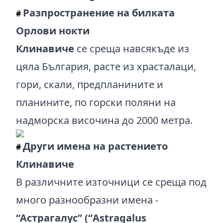
Разпространение на билката
#
Орлови нокти
Клинавиче
се среща навсякъде из
цяла България, расте из храсталаци,
гори, скали, предпланините и
планините, по горски поляни на
надморска височина до 2000 метра.
Други имена на растението
#
Клинавиче
В различните източници се среща под
много разнообразни имена -
“Астрагалус” (“Astragalus