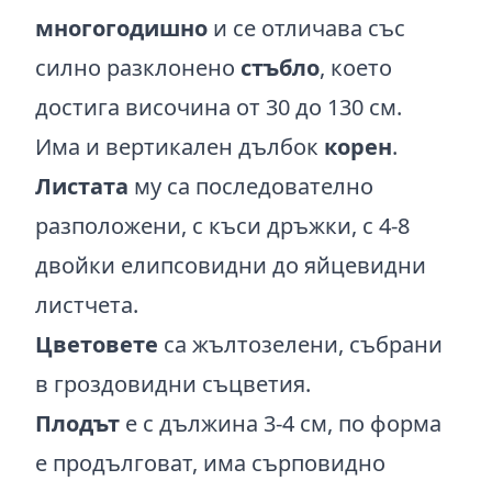
многогодишно
и се отличава със
силно разклонено
стъбло
, което
достига височина от 30 до 130 см.
Има и вертикален дълбок
корен
.
Листата
му са последователно
разположени, с къси дръжки, с 4-8
двойки елипсовидни до яйцевидни
листчета.
Цветовете
са жълтозелени, събрани
в гроздовидни съцветия.
Плодът
е с дължина 3-4 см, по форма
е продълговат, има сърповидно