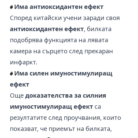
Има антиоксидантен ефект
#
Според китайски учени заради своя
антиоксидантен ефект
, билката
подобрява функцията на лявата
камера на сърцето след прекаран
инфаркт.
Има силен имуностимулиращ
#
ефект
Още
доказателства за силния
имуностимулиращ ефект
са
резултатите след проучвания, които
показват, че приемът на билката,