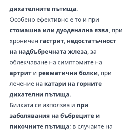
дихателните пътища
.
Особено ефективно е то и при
стомашна или дуоденална язва
, при
хроничен
гастрит
,
недостатъчност
на надбъбречната жлеза
, за
облекчаване на симптомите на
артрит
и
ревматични болки
, при
лечение на
катари на горните
дихателни пътища
.
Билката се използва и
при
заболявания на бъбреците и
пикочните пътища
; в случаите на