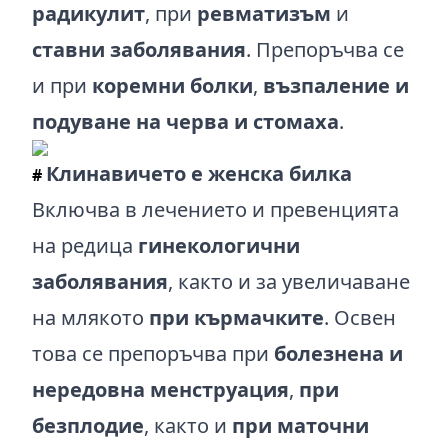
радикулит
, при
ревматизъм
и
ставни заболявания
. Препоръчва се
и при
коремни болки
,
възпаление и
подуване на черва и стомаха
.
Клинавичето е женска билка
#
Включва в лечението и превенцията
на редица
гинекологични
заболявания
, както и за увеличаване
на млякото
при кърмачките
. Освен
това се препоръчва при
болезнена и
нередовна менструация
,
при
безплодие
, както и
при маточни