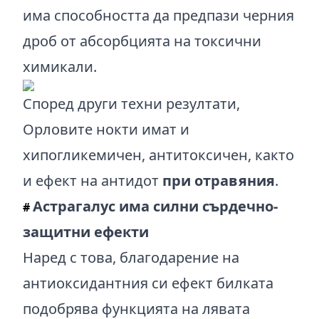
има способността да предпази черния
дроб от абсорбцията на токсични
химикали.
Според други техни резултати,
Орловите нокти имат и
хипогликемичен, антитоксичен, както
и ефект на антидот
при отравяния
.
Астрагалус има силни сърдечно-
#
защитни ефекти
Наред с това, благодарение на
антиоксидантния си ефект билката
подобрява функцията на лявата