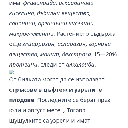
има:
флавоноиди, аскорбинова
киселина, дъбилни вещества,
сапонини, органични киселини,
микроелементи.
Растението съдържа
още
глициризин, аспарагин, горчиви
вещества, манит, декстроза,
15—20%
протеини
, следи от
алкалоиди
.
От билката могат да се използват
стръкове в цъфтеж и узрелите
плодове
. Последните се берат през
юли и август месец. Тогава
шушулките са узрели и имат