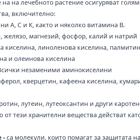
 на на лечебното растение осигуряват голям
ва, включително:
и А, С и К, както и няколко витамина В.
 желязо, магнезий, фосфор, калий и натрий
 киселина, линоленова киселина, палмитин
на и олеинова киселина
сички незаменими аминокиселини
ферол, кверцетин, кафеена киселина, кумар
ротин, лутеин, лутеоксантин и други кароте
о от тези хранителни вещества действат кат
 -
са молекули, които помагат за защитата на