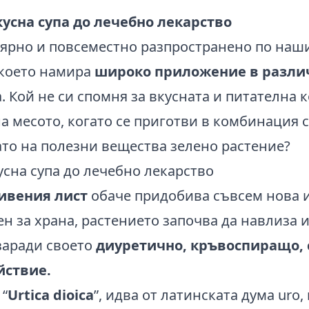
кусна супа до лечебно лекарство
лярно и повсеместно разпространено по наш
 което намира
широко приложение в разли
. Кой не си спомня за вкусната и питателна 
а месото, когато се приготви в комбинация с
то на полезни вещества зелено растение?
ивения лист
обаче придобива съвсем нова 
вен за храна, растението започва да навлиза и
 заради своето
диуретично, кръвоспиращо,
йствие.
“
Urtica dioica
”, идва от латинската дума uro