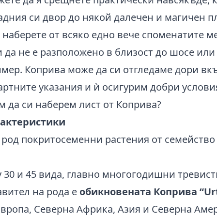
 задния си двор до някой далечен и магичен 
 наберете от всяко едно вече споменатите мес
и да не е разположено в близост до шосе и
мер. Коприва може да си отгледаме дори вкъ
артните указания и ѝ осигурим добри условия
рактеристики
 род покритосеменни растения от семейств
 30 и 45 вида, главно многогодишни тревист
авител на рода е
обикновената Коприва
“Ur
Европа, Северна Африка, Азия и Северна Аме