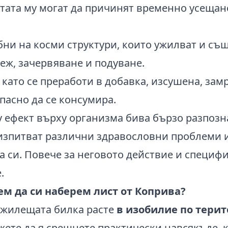
истата му могат да причинят временно усещан
ни на косми структури, които ужилват и същ
еж, зачервяване и подуване.
 като се преработи в добавка, изсушена, зам
пасно да се консумира.
 ефект върху организма бива бързо разпозна
 изпитват различни здравословни проблеми и
а си. Повече за неговото действие и специф
.
ем да си наберем лист от Коприва?
 жилещата билка расте
в изобилие по терит
ожете да я срещнете практически навсякъде,