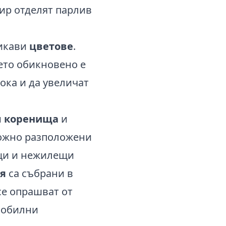
пир отделят парлив
никави
цветове
.
ето обикновено е
ока и да увеличат
и
коренища
и
ложно разположени
ещи и нежилещи
тя
са събрани в
се опрашват от
т обилни