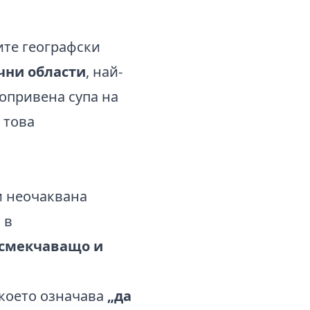
ите географски
чни области
, най-
копривена супа на
 това
и неочаквана
 в
 смекчаващо и
, което означава
„да