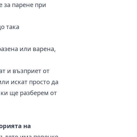
е за парене при
о така
разена или варена,
т и възприет от
ли искат просто да
ики ще разберем от
орията на
 където има повечко