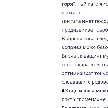
горя“
, тъй като л
контакт.
Листата имат подоб
предизвикват сърб
Въпреки това, след
коприва може безо
Впечатляващият му
много хора, които
оптимизират тонус
следващите редове
Къде и кога мож
#
Както споменахме,
България
, като м