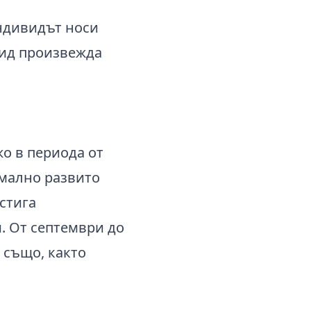
индивидът носи
вид произвежда
о в периода от
имално развито
стига
ѝ. От септември до
 също, както