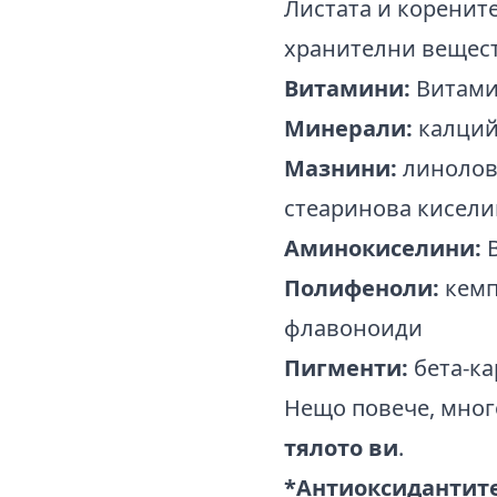
Листата и корените
хранителни вещест
Витамини:
Витамин
Минерали:
калций,
Мазнини:
линолова
стеаринова кисели
Аминокиселини:
В
Полифеноли:
кемп
флавоноиди
Пигменти:
бета-ка
Нещо повече, мног
тялото ви
.
*Антиоксидантите