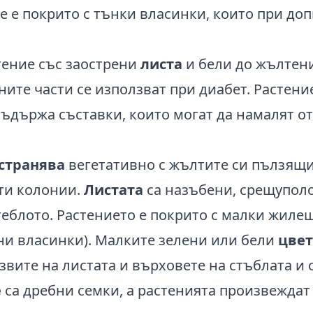
е е покрито с тънки власинки, които при до
астение със заострени
листа
и бели до жълте
ите части се използват при диабет. Растени
 Съдържа съставки, които могат да намалят от
странява
вегетативно с жълтите си пълзящ
сти колонии.
Листата
са назъбени, срещупо
теблото. Растението е покрито с малки жил
ни власинки). Малките зелени или бели
цве
звите на листата и върховете на стъблата и 
е
са дребни семки, а растенията произвежда