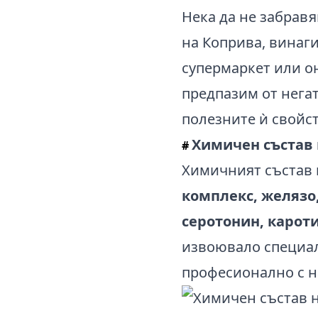
Нека да не забравя
на Коприва, винаги
супермаркет или он
предпазим от нега
полезните ѝ свойст
Химичен състав н
#
Химичният състав 
комплекс, желязо
серотонин, карот
извоювало специал
професионално с н