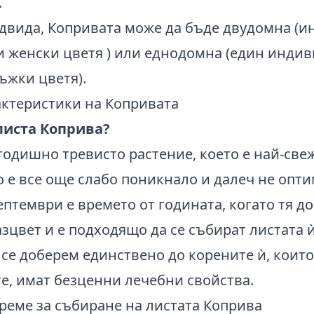
.
одвида, Копривата може да бъде двудомна (
 и женски цветя ) или еднодомна (един инди
ъжки цветя).
 листа Коприва?
одишно тревисто растение, което е най-свеж
то е все още слабо поникнало и далеч не опт
птември е времето от годината, когато тя до
зцвет и е подходящо да се събират листата 
се доберем единствено до корените ѝ, които
е, имат безценни лечебни свойства.