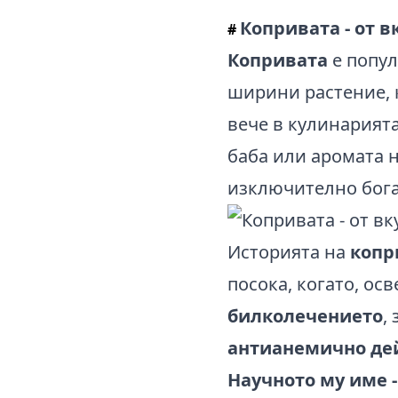
Копривата - от в
#
Копривата
е попу
ширини растение,
вече в кулинарията
баба или аромата н
изключително бога
Историята на
копр
посока, когато, ос
билколечението
,
антианемично де
Научното му име -