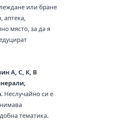
тглеждане или бране
, аптека,
но място, за да я
редуцират
н A, C, К, B
инерали,
а
. Неслучайно си е
анимава
добна тематика.