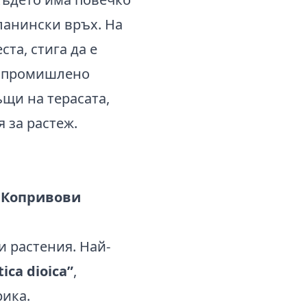
планински връх. На
та, стига да е
ли промишлено
щи на терасата,
 за растеж.
о
Копривови
и растения. Най-
tica dioica”
,
рика.