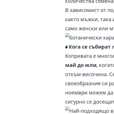
количества семена
В зависомист от п
както мъжки, така
само женски или м
Кога се събират
#
Копривата е многог
май до юли
, кога
откъм височина. Се
своеобразния си ра
ноември можем да 
сигурно се досещат