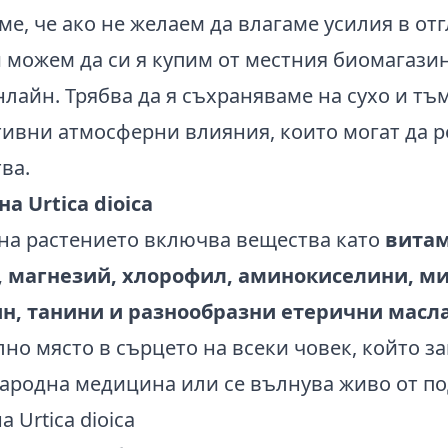
ме, че ако не желаем да влагаме усилия в о
 можем да си я купим от местния биомагазин
лайн. Трябва да я съхраняваме на сухо и тъм
тивни атмосферни влияния, които могат да 
ва.
а Urtica dioica
на растението включва вещества като
витами
, магнезий, хлорофил, аминокиселини, м
ин, танини и разнообразни етерични масл
но място в сърцето на всеки човек, който з
ародна медицина или се вълнува живо от по