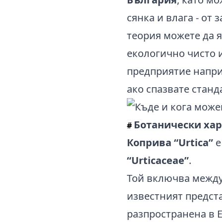
сянка и влага - от
теория можете да я
екологично чисто 
предприятие напри
ако спазвате станд
Ботанически ха
#
Коприва “Urtica”
е
“Urticaceae”
.
Той включва между
известният предст
разпространена в 