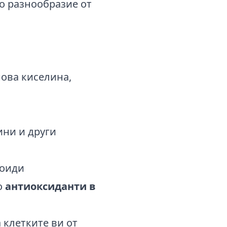
о разнообразие от
ова киселина,
ини и други
ноиди
о
антиоксиданти в
 клетките ви от