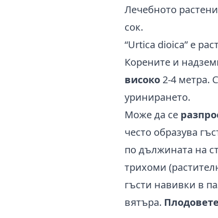
Лечебното растени
сок.
“Urtica dioica” е р
Корените и надземн
високо
2-4 метра.
уринирането.
Може да се
разпро
често образува гъ
по дължината на с
трихоми (растител
гъсти навивки в па
вятъра.
Плодовет