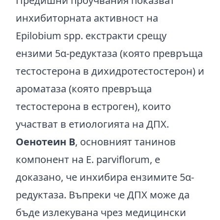
Предишни проучвания показват
инхибиторната активност на
Epilobium spp. екстракти срещу
ензими 5α-редуктаза (която превръща
тестостерона в дихидротестостерон) и
ароматаза (която превръща
тестостерона в естроген), които
участват в етиологията на ДПХ.
Оенотеин В
, основният танинов
компонент на E. parviflorum, е
доказано, че инхибира ензимите 5α-
редуктаза. Въпреки че ДПХ може да
бъде излекувана чрез медицински