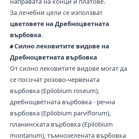
направата на конци и платове.
За лечебни цели се използват
цветовете на Дребноцветната
върбовка
.
Силно лековитите видове на
#
Дребноцветната върбовка
От силно лековитите видове могат да
се посочат розово-червената
върбовка (Epilobium roseum),
дребноцветната върбовка - речна
върбовка (Epilobium parviflorum),
планинската върбовка (Epilobium
montanum), тъмнозелената върбовка