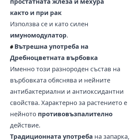
простатната жлеза и мехура
както и при рак
Използва се и като силен
имуномодулатор
.
Вътрешна употреба на
#
Дребноцветната върбовка
Именно този разнороден състав на
върбовката обяснява и нейните
антибактериални и антиоксидантни
свойства. Характерно за растението е
нейното
противовъзпалително
действие.
Традиционната употреба
на запарка,