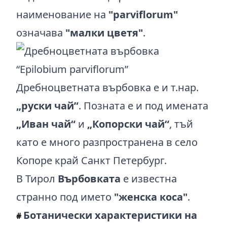
наименование на
"parviflorum"
означава
"малки цветя"
.
Дребноцветната върбовка е и т.нар.
„руски чай”
. Позната е и под имената
„Иван чай“
и
„Копорски чай“
, тъй
като е много разпространена в село
Копоре край Санкт Петербург.
В Тирол
Върбовката
е известна
странно под името
"женска коса"
.
Ботанически характеристики на
#