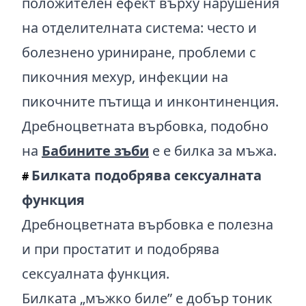
положителен ефект върху нарушения
на отделителната система: често и
болезнено уриниране, проблеми с
пикочния мехур, инфекции на
пикочните пътища и инконтиненция.
Дребноцветната върбовка, подобно
на
Бабините зъби
е е билка за мъжа.
Билката подобрява сексуалната
#
функция
Дребноцветната върбовка е полезна
и при простатит и подобрява
сексуалната функция.
Билката „мъжко биле” е добър тоник