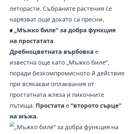
леторасти. Събраните растения се
нарязват още докато са пресни.
„Мъжко биле” за добра функция
#
на простатата
Дребноцветната върбовка
е
известна още като „Мъжко биле”,
поради безкомпромисното й действие
при всякакви оплаквания от
простатната жлеза и пикочните
пътища.
Простата
е
“второто сърце”
на мъжа
.