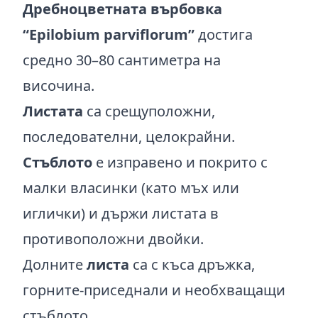
Дребноцветната върбовка
“Epilobium parviflorum”
достига
средно 30–80 сантиметра на
височина.
Листата
са срещуположни,
последователни, целокрайни.
Стъблото
е изправено и покрито с
малки власинки (като мъх или
иглички) и държи листата в
противоположни двойки.
Долните
листа
са с къса дръжка,
горните-приседнали и необхващащи
стъблото.