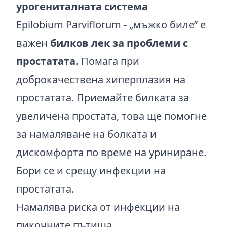
урогениталната система
Epilobium Parviflorum - „мъжко биле” е
важен
билков лек за проблеми с
простатата.
Помага при
доброкачествена хиперплазия на
простатата. Приемайте билката за
увеличена простата, това ще помогне
за намаляване на болката и
дискомфорта по време на уриниране.
Бори се и срещу инфекции на
простатата.
Намалява риска от инфекции на
пикочните пътища.