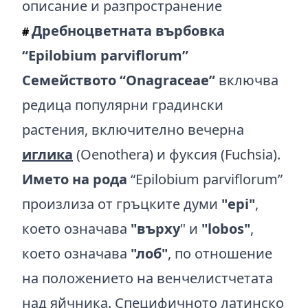
Дребноцветната върбовка
#
“Epilobium parviflorum”
Семейството “Onagraceae”
включва
редица популярни градински
растения, включително вечерна
иглика
(Oenothera) и фуксия (Fuchsia).
Името на рода
“Epilobium parviflorum”
произлиза от гръцките думи
"epi"
,
което означава
"върху
" и
"lobos"
,
което означава
"лоб"
, по отношение
на положението на венчелистчетата
над яйчника. Специфичното латинско