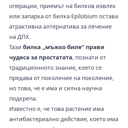
операции, приемът на билков извлек
или запарка от билка Epilobium остава
атрактивна алтернатива за лечение
на ДПХ.
Тази
билка „мъжко биле” прави
чудеса за простатата
, познати от
традиционното знание, което се
предава от поколение на поколение,
но това, че е има и силна научна
подкрепа.
Известно е, че това растение има
антибактериално действие, което има