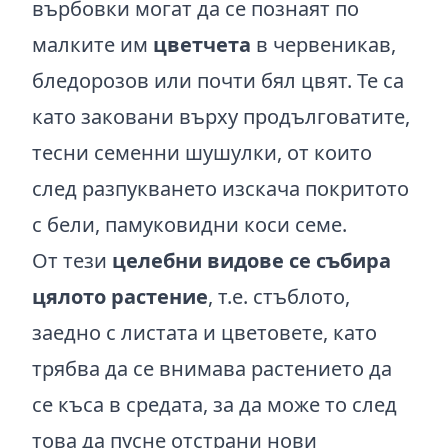
върбовки могат да се познаят по
малките им
цветчета
в червеникав,
бледорозов или почти бял цвят. Те са
като заковани върху продълговатите,
тесни семенни шушулки, от които
след разпукването изскача покритото
с бели, памуковидни коси семе.
От тези
целебни видове се събира
цялото растение
, т.е. стъблото,
заедно с листата и цветовете, като
трябва да се внимава растението да
се къса в средата, за да може то след
това да пусне отстрани нови