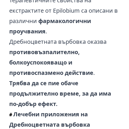
Терапевтичните свойства на
екстрактите от Epilobium са описани в
различни
фармакологични
проучвания
.
Дребноцветната върбовка оказва
противовъзпалително,
болкоуспокояващо и
противоспазмено действие
.
Трябва да се пие обаче
продължително време, за да има
по-добър ефект.
Лечебни приложения на
#
Дребноцветната върбовка