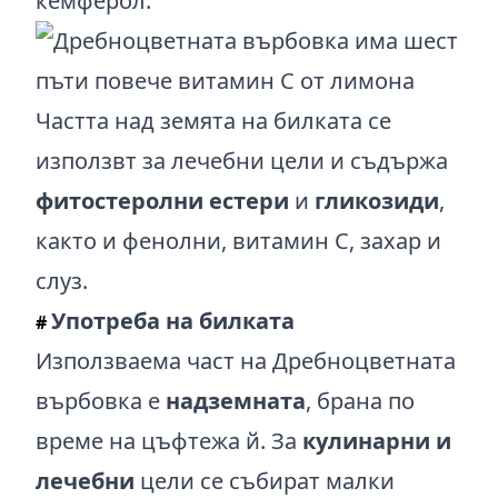
кемферол.
Частта над земята на билката се
използвт за лечебни цели и съдържа
фитостеролни естери
и
гликозиди
,
както и фенолни, витамин С, захар и
слуз.
Употреба на билката
#
Използваема част на Дребноцветната
върбовка е
надземната
, брана по
време на цъфтежа й. За
кулинарни и
лечебни
цели се събират малки