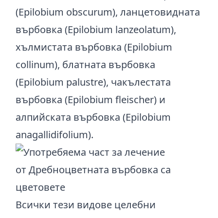
(Epilobium obscurum), ланцетовидната
върбовка (Epilobium lanzeolatum),
хълмистата върбовка (Epilobium
collinum), блатната върбовка
(Epilobium palustre), чакълестата
върбовка (Epilobium fleischer) и
алпийската върбовка (Epilobium
anagallidifolium).
Всички тези видове целебни