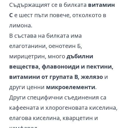
Съдържащият се в билката
витамин
С
е шест пъти повече, отколкото в
лимона.
В състава на билката има
елаготанини, оенотеин Б,
мирицетрин, много
дъбилни
вещества, флавоноиди и пектини,
витамини от групата В, желязо
и
други ценни
микроелементи
.
Други специфични съединения са
кафеената и хлорогеновата киселина,
елагова киселина, кварцетин и