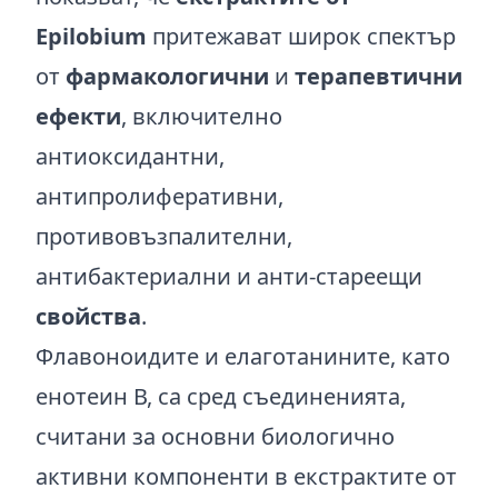
Epilobium
притежават широк спектър
от
фармакологични
и
терапевтични
ефекти
, включително
антиоксидантни,
антипролиферативни,
противовъзпалителни,
антибактериални и анти-стареещи
свойства
.
Флавоноидите и елаготанините, като
енотеин В, са сред съединенията,
считани за основни биологично
активни компоненти в екстрактите от