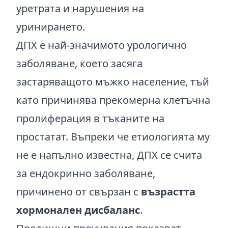
уретрата и нарушения на
уринирането.
ДПХ е най-значимото урологично
заболяване, което засяга
застаряващото мъжко население, тъй
като причинява прекомерна клетъчна
пролиферация в тъканите на
простатат. Въпреки че етиологията му
не е напълно известна, ДПХ се счита
за ендокринно заболяване,
причинено от свързан с
възрастта
хормонален дисбаланс
.