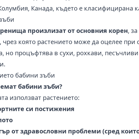
Колумбия, Канада, където е класифицирана к
ренища произлизат от основния корен
, з
, чрез която растението може да оцелее при 
а, но процъфтява в сухи, рохкави, песъчливи
и.
иемат бабини зъби?
ата използват растението:
портните си постижения
лото
тър от здравословни проблеми (сред коит