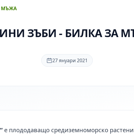
А МЪЖА
ИНИ ЗЪБИ - БИЛКА ЗА 
27 януари 2021
”
е плододаващо средиземноморско растение