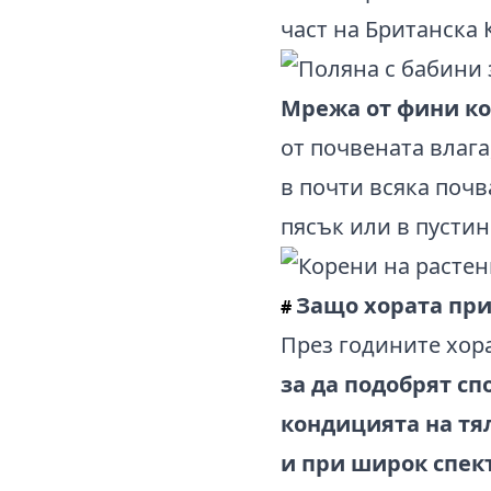
част на Британска 
Мрежа от фини ко
от почвената влага
в почти всяка почв
пясък или в пустин
Защо хората пр
#
През годините хор
за да подобрят с
кондицията на тя
и при широк спек