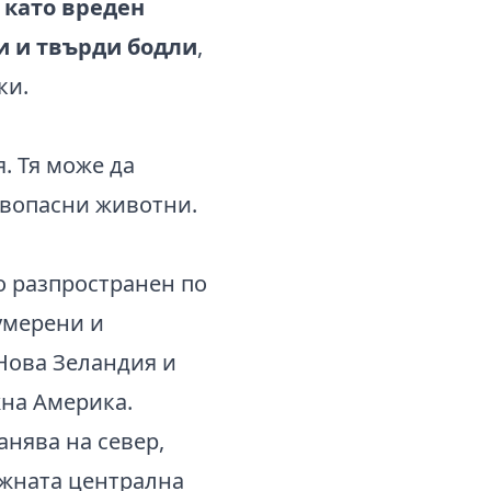
 като вреден
ри и твърди бодли
,
ки.
. Тя може да
евопасни животни.
ко разпространен по
 умерени и
Нова Зеландия и
на Америка.
анява на север,
южната централна