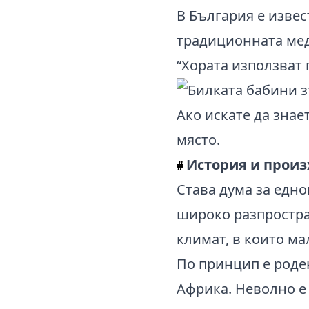
В България е извес
традиционната ме
“Хората използват 
Aко искате да знае
място.
История и произ
#
Става дума за едн
широко разпростран
климат, в които ма
По принцип е роде
Африка. Неволно е