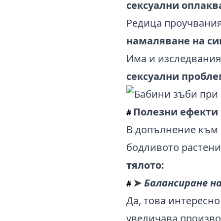
сексуални оплакв
Редица проучвания
намаляване на си
Има и изследвания,
сексуални пробле
Полезни ефекти 
#
В допълнение към 
бодливото растени
тялото:
➤
Балансиране н
#
Да, това интересно
увеличава произво