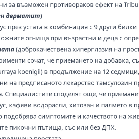
и за възможен противораков ефект на Tribulus
ен дерматит
)
с през устата в комбинация с 9 други билки
кожните огнища при възрастни и деца с опре
тата
(доброкачествена хиперплазия на прост
именти сочат, че приемането на добавка, 
urraya koenigii) в продължение на 12 седмици
ни на предписаното лекарство тамсулозин п
а. Специалистите споделят още, че приемане
с, кафяви водорасли, хитозан и палмето в 
о подобрява симптомите и качеството на жи
те пикочни пътища, със или без ДПХ.