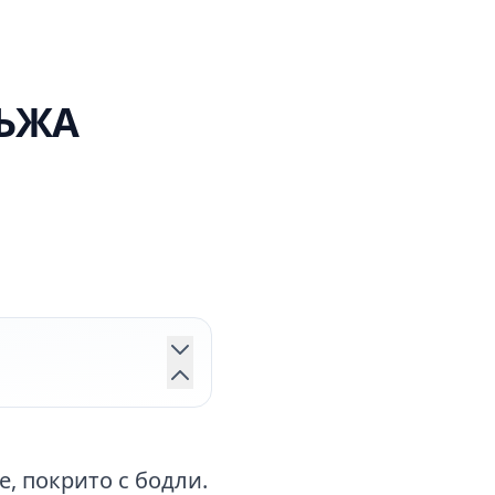
МЪЖА
, покрито с бодли.