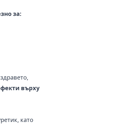
зно за:
здравето,
ефекти върху
ретик, като