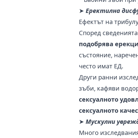
➤
Еректилна дисф
Ефектът на трибул
Според сведенията
подобрява ерекци
състояние, нарече
често имат ЕД.
Други ранни изсле
зъби, кафяви водо
сексуалното удов
сексуалното каче
➤
Мускулни увреж
Много изследвания