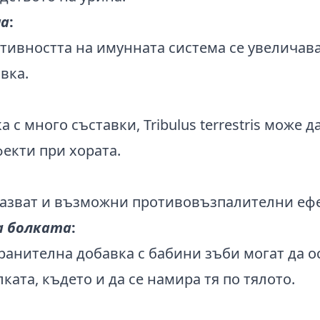
ма
:
ктивността на имунната система се увеличава
вка.
а с много съставки, Tribulus terrestris може 
екти при хората.
азват и възможни противовъзпалителни ефе
а болката
:
ранителна добавка с бабини зъби могат да о
ката, където и да се намира тя по тялото.