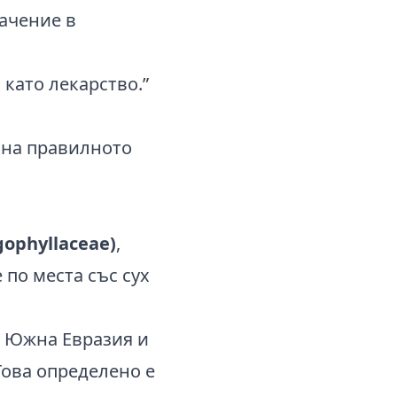
начение в
 като лекарство.”
е на правилното
gophyllaceae)
,
 по места със сух
в Южна Евразия и
Това определено е