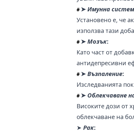
➤
Имунна систе
#
Установено е, че а
използва тази доба
➤
Мозък
:
#
Като част от добавк
антидепресивни еф
➤
Възпаление
:
#
Изследванията пок
➤
Облекчаване н
#
Високите дози от х
облекчаване на бол
➤
Рак
: