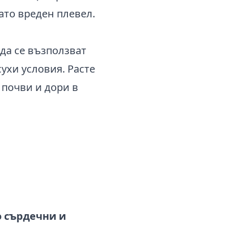
ато вреден плевел.
а да се възползват
сухи условия. Расте
 почви и дори в
о сърдечни и