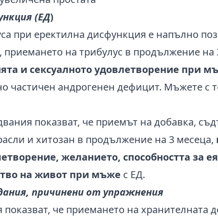
ункция (ЕД
)
уса при еректилна дисфункция е напълно по
, приемането на трибулус в продължение на 
ята и сексуалното удовлетворение при м
но частичен андрогенен дефицит. Мъжете с 
двания показват, че приемът на добавка, с
расли и хитозан в продължение на 3 месеца,
летворение, желанието, способността за е
ство на живот при мъже
с ЕД.
дания, причинени от упражнения
 показват, че приемането на хранителната д