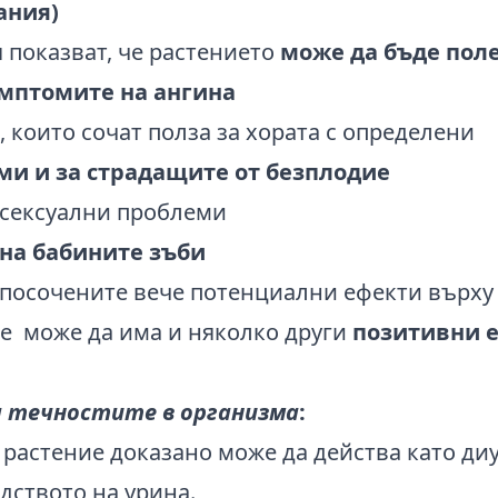
ания)
 показват, че растението
може да бъде поле
мптомите на ангина
 които сочат полза за хората с определени
ми и за страдащите от безплодие
на бабините зъби
посочените вече потенциални ефекти върху 
е може да има и няколко други
позитивни 
а течностите в организма
:
 растение доказано може да действа като диу
дството на урина.