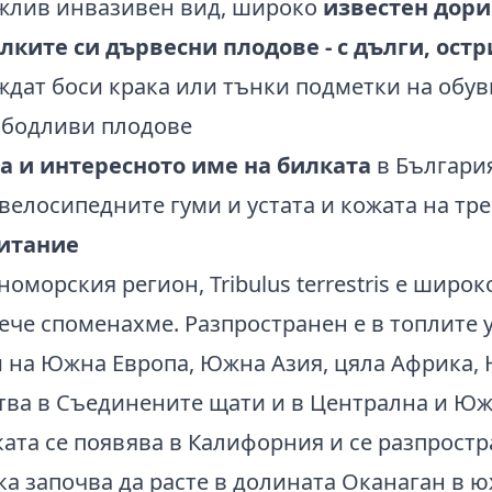
ъжлив инвазивен вид, широко
известен дори
ките си дървесни плодове - с дълги, ост
ждат боси крака или тънки подметки на обув
а и интересното име на билката
в България
велосипедните гуми и устата и кожата на тр
битание
оморския регион, Tribulus terrestris е широ
вече споменахме. Разпространен е в топлите
 на Южна Европа, Южна Азия, цяла Африка, 
тва в Съединените щати и в Централна и Юж
ката се появява в Калифорния и се разпростр
ка започва да расте в долината Оканаган в 