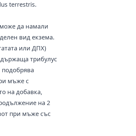
 terrestris.
 може да намали
делен вид екзема.
атата или ДПХ)
съдържаща трибулус
, подобрява
ри мъже с
то на добавка,
продължение на 2
вот при мъже със