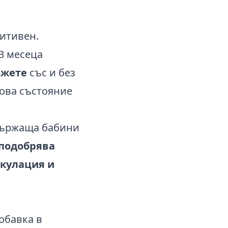
зитивен.
3 месеца
ъжете
със и без
това състояние
ъдържаща бабини
подобрява
якулация и
обавка в