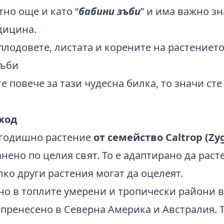
тно още и като “
бабини зъби
” и има важно з
дицина.
плодовете, листата и корените на растението
те повече за тази чудесна билка, то значи ст
ход
огодишно растение
от семейство Caltrop (Zy
ено по целия свят. То е адаптирано да расте
лко други растения могат да оцелеят.
но в топлите умерени и тропически райони 
 пренесено в Северна Америка и Австралия. 